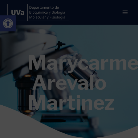
Abrir barra de herramientas
Marycarm
Arevalo
Martinez